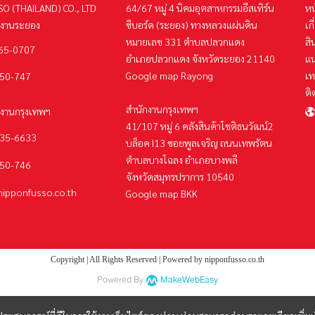
O (THAILAND) CO., LTD
64/67 หมู่ 4 นิคมอุตสาหกรรมอีสเทิร์น
หน
กงานระยอง
ซีบอร์ด (ระยอง) ทางหลวงแผ่นดิน
เก
หมายเลข 331 ตำบลปลวกแดง
สิ
65-0707
อำเภอปลวกแดง จังหวัดระยอง 21140
แ
Google map Rayong
เท
50-747
ติ
สำนักงานกรุงเทพฯ
กงานกรุงเทพฯ
41/107 หมู่ 6 คลังสินค้าโชติธนวัฒน์2
35-6633
บล็อค I13 ซอยพูลเจริญ ถนนเทพรัตน
ตำบลบางโฉลง อำเภอบางพลี
950-746
จังหวัดสมุทรปราการ 10540
nipponfusso.co.th
Google map BKK
Copyright | All Rights Reserved | Powered by nipponfusso.co.th
Powered By
MakeWebEasy