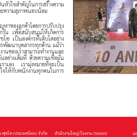
หัวใจสำคัญในการสร้างความ
และความสุภาพนอบน้อม
ปัญหาของลูกค้าโดยการปรับปรุง
ัน เพื่อสนับสนุนให้เกิดการ
ซ เป็นองค์กรที่เติบโตอย่าง
บการพัฒนาบุคลากรทุกด้าน แม้ว่า
านของเราสามารถทำงานและ
ย่างเต็มที่ ด้วยความเชื่อมั่น
วเราเอง เรามุ่งหมายที่จะเป็น
ลใจให้กับพนักงานทุกคนในการ
น ฟุซโซ (ประเทศไทย) จำกัด
สำนักงานใหญ่/โรงงาน (ระยอง)
เม